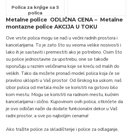
Polica za knjige sa 5
polica
Metalne police ODLIČNA CENA – Metalne
montazne police AKCIJA U TOKU
Ove vrste polica mogu se naći u većini radnih prostora i
kancelarijama. To je zato što su veoma velike nosivosti i
lako ih je sastaviti i premestiti ako je potrebno. Osim što
su police jednostavne za upotrebu, one se takođe
isporučuju u raznim veličinama koje se kreću od malih do
velikih. Tako da možete pronaći model polica koja će se
pravilno uklopiti u Vaš prostor. Od širokog ka uskom, naš
izbor polica od metala može se koristiti na gotovo bilo
kom mestu. Mogu se koristiti na radnom mestu, kućnim
kancelarijama i slično. Kupovinom ovih polica, otkrićete da
je ovo odličan način da dodate funkcionalni dekor u Vaš
radni prostor, a sve po najboljim cenama!
Ako tražite police za skladištenje i police za odlaganje,