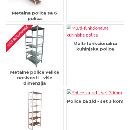
Metalna polica sa 6
polica
NAJPRODAVANIJE
Multi-funkcionalna
kuhinjska polica
Metalne police velike
nosivosti – više
dimenzija
Police za zid - set 3 kom