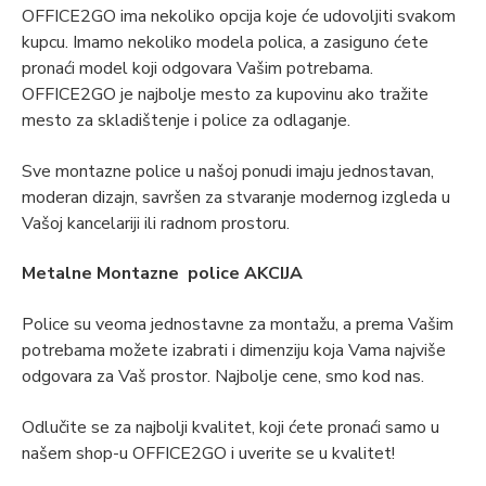
OFFICE2GO ima nekoliko opcija koje će udovoljiti svakom
kupcu. Imamo nekoliko modela polica, a zasiguno ćete
pronaći model koji odgovara Vašim potrebama.
OFFICE2GO je najbolje mesto za kupovinu ako tražite
mesto za skladištenje i police za odlaganje.
Sve montazne police u našoj ponudi imaju jednostavan,
moderan dizajn, savršen za stvaranje modernog izgleda u
Vašoj kancelariji ili radnom prostoru.
Metalne Montazne police AKCIJA
Police su veoma jednostavne za montažu, a prema Vašim
potrebama možete izabrati i dimenziju koja Vama najviše
odgovara za Vaš prostor. Najbolje cene, smo kod nas.
Odlučite se za najbolji kvalitet, koji ćete pronaći samo u
našem shop-u OFFICE2GO i uverite se u kvalitet!