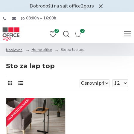
Dobrodošli na sajt office2go.rs
08:00h – 16:00h
0
0
Home office
Sto za lap top
Naslovna
Sto za lap top
NAJPRODAVANIJE