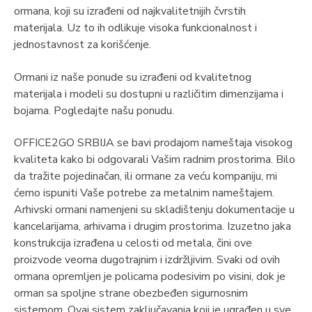
ormana, koji su izrađeni od najkvalitetnijih čvrstih
materijala. Uz to ih odlikuje visoka funkcionalnost i
jednostavnost za korišćenje.
Ormani iz naše ponude su izrađeni od kvalitetnog
materijala i modeli su dostupni u različitim dimenzijama i
bojama. Pogledajte našu ponudu.
OFFICE2GO SRBIJA se bavi prodajom nameštaja visokog
kvaliteta kako bi odgovarali Vašim radnim prostorima. Bilo
da tražite pojedinačan, ili ormane za veću kompaniju, mi
ćemo ispuniti Vaše potrebe za metalnim nameštajem.
Arhivski ormani namenjeni su skladištenju dokumentacije u
kancelarijama, arhivama i drugim prostorima. Izuzetno jaka
konstrukcija izrađena u celosti od metala, čini ove
proizvode veoma dugotrajnim i izdržljivim. Svaki od ovih
ormana opremljen je policama podesivim po visini, dok je
orman sa spoljne strane obezbeđen sigurnosnim
sistemom. Ovaj sistem zaključavanja koji je ugrađen u sve