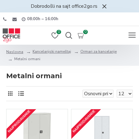
Dobrodošli na sajt office2go.rs
08:00h – 16:00h
0
0
Kancelarijski nameštaj
Ormari za kancelarije
Naslovna
Metalni ormani
Metalni ormani
NAJPRODAVANIJE
NAJPRODAVANIJE