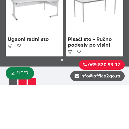
Ugaoni radni sto
Pisaći sto – Ručno
podesiv po visini
069 820 93 17
FILTER
info@office2go.rs
info@office2go.rs
069 820 93 17
Radno vreme: 08:00h – 16:00h