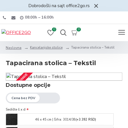
Dobrodošli na sajt office2go.rs
08:00h – 16:00h
0
0
Kancelarijske stolice
Tapacirana stolica – Tekstil
Naslovna
Tapacirana stolica – Tekstil
NAJPRODAVANIJE
Dostupne opcije
Sedište š x d
46 x 45 cm | Šifra: 3014/38
(+3.392 RSD)