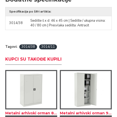
Specifikacija po šifri artikla:
Sedište š x d: 46 x 45 cm | Sedište / ukupna visina:
3014/38
40 / 80 cm | Presvlaka sedišta: Antracit
Tagovi:
3014/38
3014/11
KUPCI SU TAKOĐE KUPILI
e dimenzija / Siva
Metalni arhivski orman 80×38×120 cm
Metalni arhivski orman 92×42×195 cm