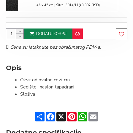
46 x 45 cm | Šifra: 3014/11
(+3.392 RSD)
DODAJ U KORPU
Cene su istaknute bez obračunatog PDV-a.
Opis
Okvir od ovalne cevi, crn
Sedište i naslon tapacirani
Složiva
Share
Facebook
X
Pinterest
WhatsApp
Email
Dodatne specifikacije