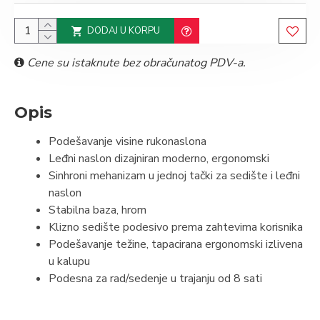
DODAJ U KORPU
Cene su istaknute bez obračunatog PDV-a.
Opis
Podešavanje visine rukonaslona
Leđni naslon dizajniran moderno, ergonomski
Sinhroni mehanizam u jednoj tački za sedište i leđni
naslon
Stabilna baza, hrom
Klizno sedište podesivo prema zahtevima korisnika
Podešavanje težine, tapacirana ergonomski izlivena
u kalupu
Podesna za rad/sedenje u trajanju od 8 sati