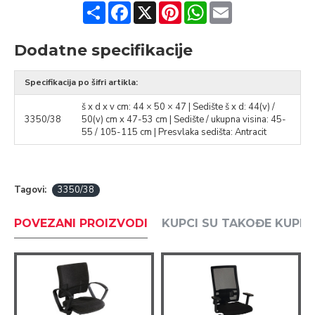
Share
Facebook
X
Pinterest
WhatsApp
Email
Dodatne specifikacije
Specifikacija po šifri artikla:
š x d x v cm: 44 × 50 × 47 | Sedište š x d: 44(v) /
3350/38
50(v) cm x 47-53 cm | Sedište / ukupna visina: 45-
55 / 105-115 cm | Presvlaka sedišta: Antracit
Tagovi:
3350/38
POVEZANI PROIZVODI
KUPCI SU TAKOĐE KUPILI