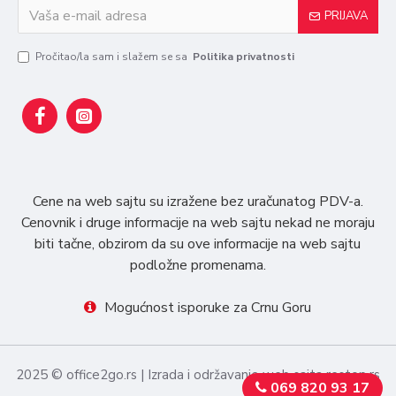
PRIJAVA
Pročitao/la sam i slažem se sa
Politika privatnosti
Cene na web sajtu su izražene bez uračunatog PDV-a.
Cenovnik i druge informacije na web sajtu nekad ne moraju
biti tačne, obzirom da su ove informacije na web sajtu
podložne promenama.
Mogućnost isporuke za Crnu Goru
2025 © office2go.rs | Izrada i održavanje web sajta restop.rs
069 820 93 17