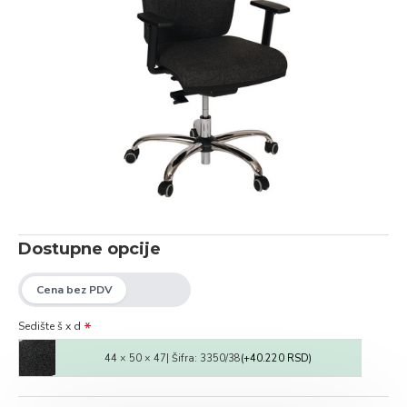
Dostupne opcije
Sedište š x d
44 × 50 × 47| Šifra: 3350/38
(+40.220 RSD)