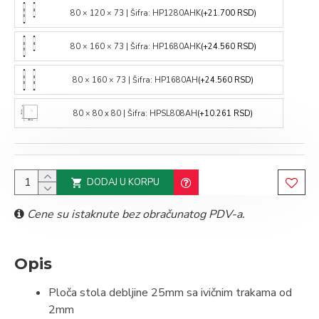
80 × 120 × 73 | Šifra: HP1280AHK
(+21.700 RSD)
80 × 160 × 73 | Šifra: HP1680AHK
(+24.560 RSD)
80 × 160 × 73 | Šifra: HP1680AH
(+24.560 RSD)
80 × 80 x 80 | Šifra: HPSL808AH
(+10.261 RSD)
DODAJ U KORPU
Cene su istaknute bez obračunatog PDV-a.
Opis
Ploča stola debljine 25mm sa ivičnim trakama od
2mm