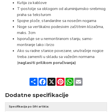
Kutija za kablove
T-postolje sa oblogom od aluminijumsko-srebrnog
praha sa teksturom
Spojne ploče, standardne sa nosećim nogama
Noge sa vertikalno podesivim zaštitnim klizačima,
maks. 3cm
Isporučuje se u nemontiranom stanju, samo-
montiranje lako i brzo
Ako su radne stanice povezane, unutrašnje nogice
treba zameniti u skladu sa važećim normama
(
naglasiti prilikom poručivanja)
Share
Facebook
X
Pinterest
WhatsApp
Email
Dodatne specifikacije
Specifikacija po šifri artikla: