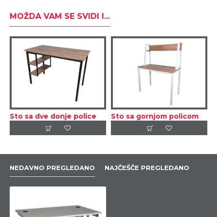
MOŽDA VAM SE SVIDI I...
Sto sa dve donje police
Sto sa gornjom policom
NEDAVNO PREGLEDANO
NAJČEŠČE PREGLEDANO