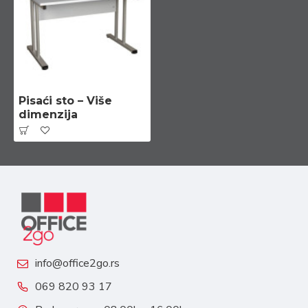
Pisaći sto – Više
dimenzija
info@office2go.rs
069 820 93 17