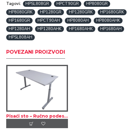
Tagovi:
HPSL808GR
HPCT90GR
HP8080GR
HP8080GRK
HP1280GR
HP1280GRK
HP1680GRK
HP1680GR
HPCT90AH
HP8080AH
HP8080AHK
HP1280AH
HP1280AHK
HP1680AHK
HP1680AH
HPSL808AH
POVEZANI PROIZVODI
Pisaći sto – Ručno podesiv po visini (T postolje)