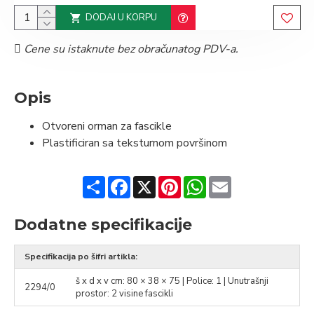
DODAJ U KORPU
Cene su istaknute bez obračunatog PDV-a.
Opis
Otvoreni orman za fascikle
Plastificiran sa teksturnom površinom
Share
Facebook
X
Pinterest
WhatsApp
Email
Dodatne specifikacije
Specifikacija po šifri artikla:
š x d x v cm: 80 × 38 × 75 | Police: 1 | Unutrašnji
2294/0
prostor: 2 visine fascikli