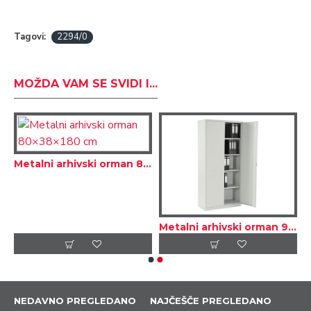
Tagovi:
2294/0
MOŽDA VAM SE SVIDI I...
arhivski orman 80×38×120 cm
Metalni arhivski orman 80×38×180 cm
Metalni arhivski orman 92×42×195 cm
NEDAVNO PREGLEDANO
NAJČEŠČE PREGLEDANO