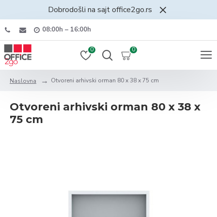
Dobrodošli na sajt office2go.rs
08:00h – 16:00h
0
0
Otvoreni arhivski orman 80 x 38 x 75 cm
Naslovna
Otvoreni arhivski orman 80 x 38 x
75 cm