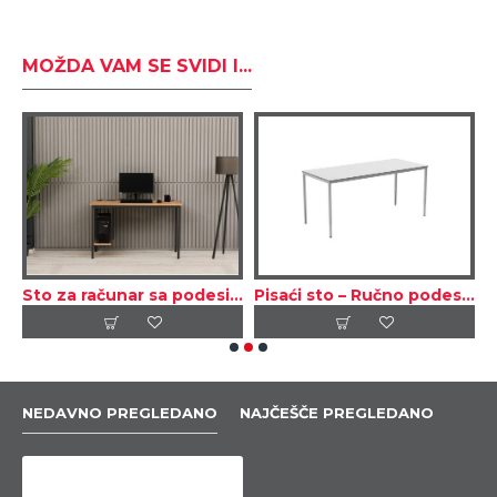
MOŽDA VAM SE SVIDI I...
Sto za računar sa podesivom policom leva/desna strana
Pisaći sto – Ručno podesiv po visini
NEDAVNO PREGLEDANO
NAJČEŠČE PREGLEDANO