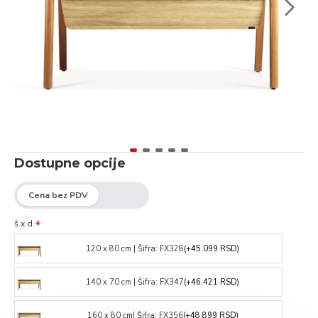
Dostupne opcije
š x d
120 x 80 cm | Šifra: FX328
(+45.099 RSD)
140 x 70 cm | Šifra: FX347
(+46.421 RSD)
160 x 80 cm| Šifra: FX356
(+48.899 RSD)