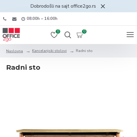
Dobrodošli na sajt office2go.rs
08:00h – 16:00h
0
0
Kancelarijski stolovi
Radni sto
Naslovna
Radni sto