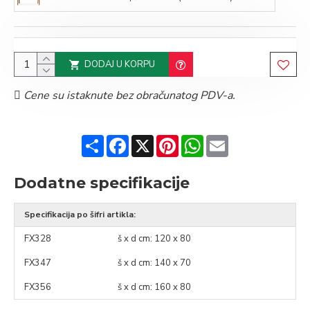
DODAJ U KORPU
Cene su istaknute bez obračunatog PDV-a.
Share
Facebook
X
Pinterest
WhatsApp
Email
Dodatne specifikacije
Specifikacija po šifri artikla:
FX328
š x d cm: 120 x 80
FX347
š x d cm: 140 x 70
FX356
š x d cm: 160 x 80