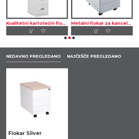
stor za točkićima
Kvalitetni kartotečni fiokari za odlaganje fascikli
Metalni fiokar za kancelariju sa točkićima – elegantan izgled
NEDAVNO PREGLEDANO
NAJČEŠČE PREGLEDANO
Fiokar Silver