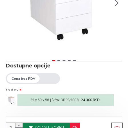
Dostupne opcije
š x d x v
39 x 59 x 56 | Šifra: DRP3/9003
(+24.300 RSD)
DODAJ U KORPU