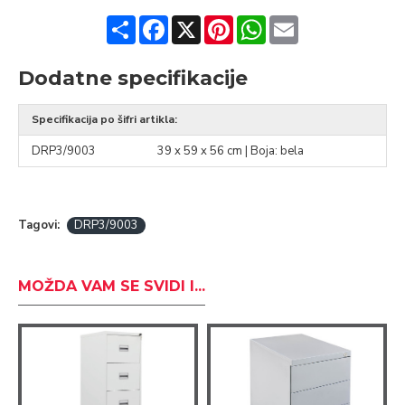
Share
Facebook
X
Pinterest
WhatsApp
Email
Dodatne specifikacije
Specifikacija po šifri artikla:
DRP3/9003
39 x 59 x 56 cm | Boja: bela
Tagovi:
DRP3/9003
MOŽDA VAM SE SVIDI I...