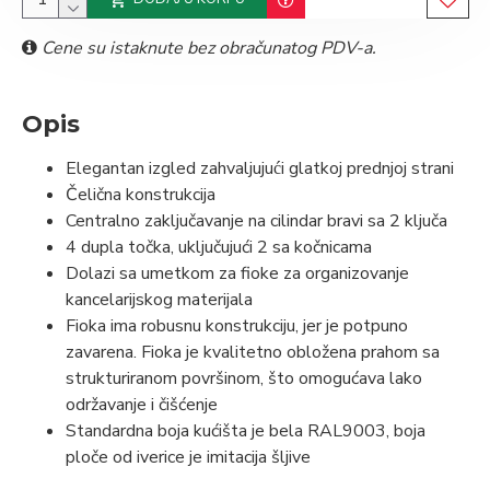
Cene su istaknute bez obračunatog PDV-a.
Opis
Elegantan izgled zahvaljujući glatkoj prednjoj strani
Čelična konstrukcija
Centralno zaključavanje na cilindar bravi sa 2 ključa
4 dupla točka, uključujući 2 sa kočnicama
Dolazi sa umetkom za fioke za organizovanje
kancelarijskog materijala
Fioka ima robusnu konstrukciju, jer je potpuno
zavarena. Fioka je kvalitetno obložena prahom sa
strukturiranom površinom, što omogućava lako
održavanje i čišćenje
Standardna boja kućišta je bela RAL9003, boja
ploče od iverice je imitacija šljive