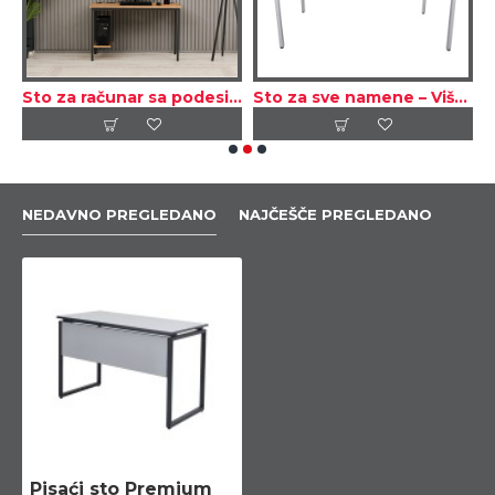
Sto za računar sa podesivom policom leva/desna strana
Sto za sve namene – Više dimenzija / Siva
K
NEDAVNO PREGLEDANO
NAJČEŠČE PREGLEDANO
Pisaći sto Premium