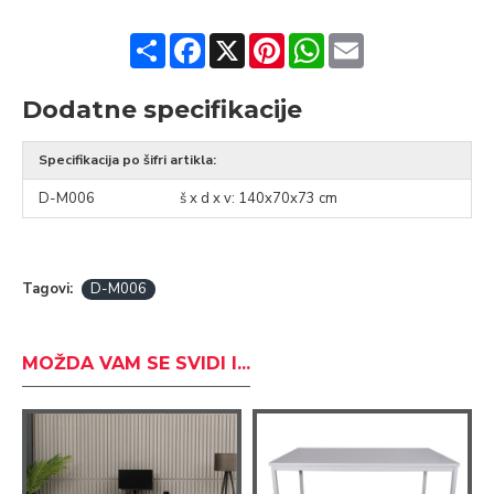
Share
Facebook
X
Pinterest
WhatsApp
Email
Dodatne specifikacije
Specifikacija po šifri artikla:
D-M006
š x d x v: 140x70x73 cm
Tagovi:
D-M006
MOŽDA VAM SE SVIDI I...