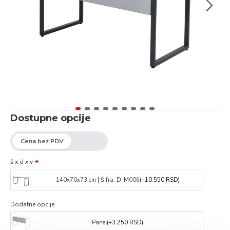
Dostupne opcije
š x d x v
140x70x73 cm | Šifra: D-M006
(+10.550 RSD)
Dodatne opcije
Panel
(+3.250 RSD)