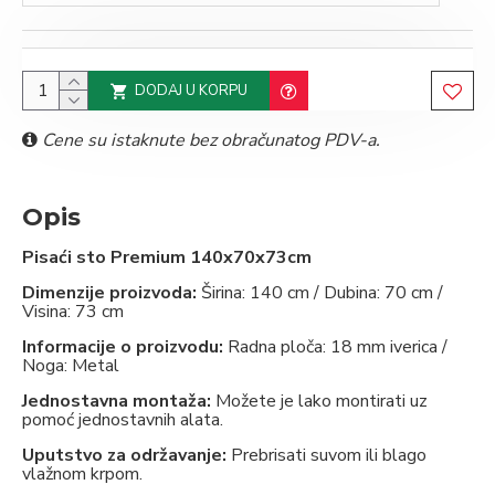
DODAJ U KORPU
Cene su istaknute bez obračunatog PDV-a.
Opis
Pisaći sto Premium
140x70x73cm
Dimenzije proizvoda:
Širina: 140 cm / Dubina: 70 cm /
Visina: 73 cm
Informacije o proizvodu:
Radna ploča: 18 mm iverica /
Noga: Metal
Jednostavna montaža:
Možete je lako montirati uz
pomoć jednostavnih alata.
Uputstvo za održavanje:
Prebrisati suvom ili blago
vlažnom krpom.