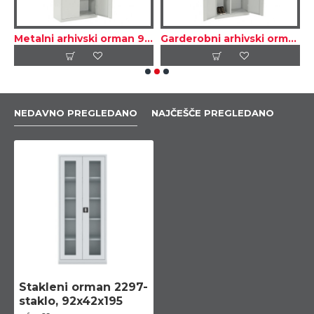
arhivski orman 80×38×180 cm
Metalni arhivski orman 92×42×195 cm
Garderobni arhivski orman za dokumenta i odeću 92×42×195 cm
NEDAVNO PREGLEDANO
NAJČEŠČE PREGLEDANO
Stakleni orman 2297-
staklo, 92x42x195