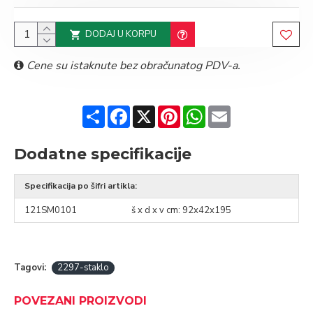
DODAJ U KORPU
Cene su istaknute bez obračunatog PDV-a.
Share
Facebook
X
Pinterest
WhatsApp
Email
Dodatne specifikacije
Specifikacija po šifri artikla:
121SM0101
š x d x v cm: 92x42x195
Tagovi:
2297-staklo
POVEZANI PROIZVODI