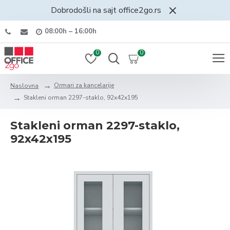
Dobrodošli na sajt office2go.rs
08:00h – 16:00h
0
0
Ormari za kancelarije
Naslovna
Stakleni orman 2297-staklo, 92x42x195
Stakleni orman 2297-staklo,
92x42x195