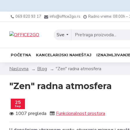
069 820 93 17
info@office2go.rs
Radno vreme: 08:00h – 
Sve
POČETNA
KANCELARIJSKI NAMEŠTAJ
IZNAJMLJIVANJ
Naslovna
Blog
"Zen" radna atmosfera
"Zen" radna atmosfera
25
Sep
1007 pregleda
Funkcionalnost prostora