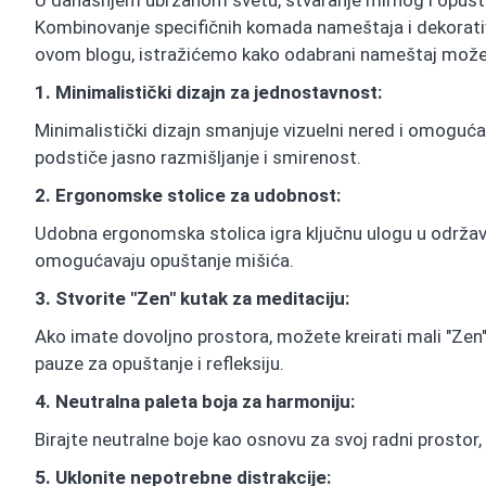
U današnjem ubrzanom svetu, stvaranje mirnog i opušta
Kombinovanje specifičnih komada nameštaja i dekorativ
ovom blogu, istražićemo kako odabrani nameštaj može 
1. Minimalistički dizajn za jednostavnost:
Minimalistički dizajn smanjuje vizuelni nered i omoguća
podstiče jasno razmišljanje i smirenost.
2. Ergonomske stolice za udobnost:
Udobna ergonomska stolica igra ključnu ulogu u održavan
omogućavaju opuštanje mišića.
3. Stvorite "Zen" kutak za meditaciju:
Ako imate dovoljno prostora, možete kreirati mali "Ze
pauze za opuštanje i refleksiju.
4. Neutralna paleta boja za harmoniju:
Birajte neutralne boje kao osnovu za svoj radni prostor
5. Uklonite nepotrebne distrakcije: