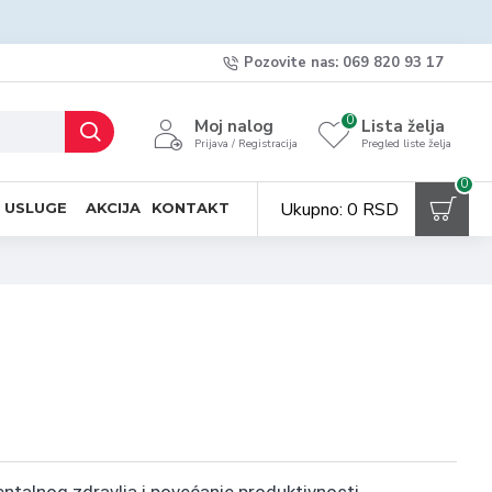
Pozovite nas: 069 820 93 17
0
Moj nalog
Lista želja
Prijava / Registracija
Pregled liste želja
0
Ukupno: 0 RSD
 USLUGE
AKCIJA
KONTAKT