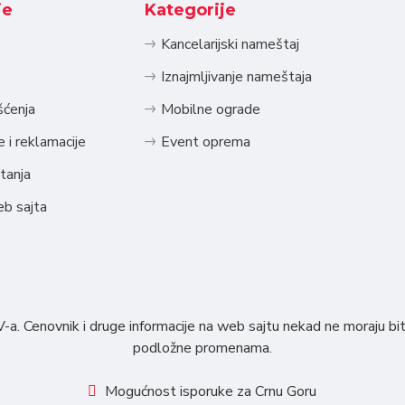
je
Kategorije
Kancelarijski nameštaj
Iznajmljivanje nameštaja
šćenja
Mobilne ograde
 i reklamacije
Event oprema
tanja
eb sajta
. Cenovnik i druge informacije na web sajtu nekad ne moraju bit
podložne promenama.
Mogućnost isporuke za Crnu Goru