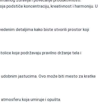
talnog zdravlja i povećanje produktivnosti.
a podstiče koncentraciju, kreativnost i harmoniju. U
edenim detaljima kako biste stvorili prostor koji
lice koje podržavaju pravilno držanje tela i
i udobnim jastucima. Ovo može biti mesto za kratke
u atmosferu koja umiruje i opušta.