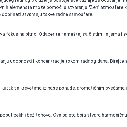
jućeg radnog okruženja postaje sve važnije za očuvanje men
nih elemenata može pomoći u stvaranju "Zen" atmosfere koj
doprineti stvaranju takve radne atmosfere.
va fokus na bitno. Odaberite nameštaj sa čistim linijama i sv
ju udobnosti i koncentracije tokom radnog dana. Birajte sto
n" kutak sa krevetima iz naše ponude, aromatičnim svećama 
, poput belih i bež tonova. Ova paleta boja stvara harmoničn