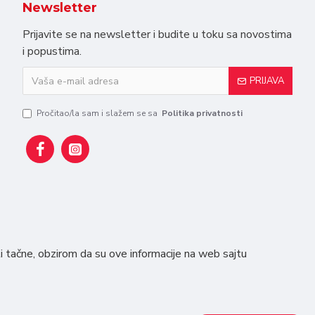
Newsletter
Prijavite se na newsletter i budite u toku sa novostima
i popustima.
PRIJAVA
Pročitao/la sam i slažem se sa
Politika privatnosti
i tačne, obzirom da su ove informacije na web sajtu