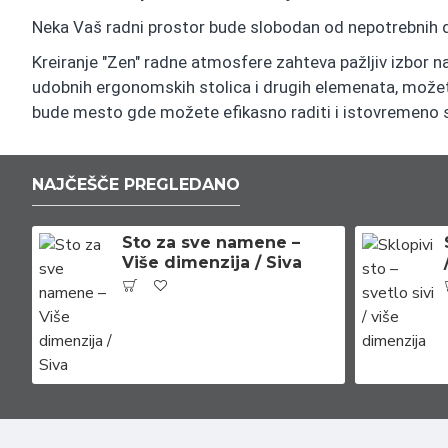
Neka Vaš radni prostor bude slobodan od nepotrebnih di
Kreiranje "Zen" radne atmosfere zahteva pažljiv izbor n
udobnih ergonomskih stolica i drugih elemenata, možete 
bude mesto gde možete efikasno raditi i istovremeno 
NAJČEŠČE PREGLEDANO
Sto za sve namene –
Više dimenzija / Siva