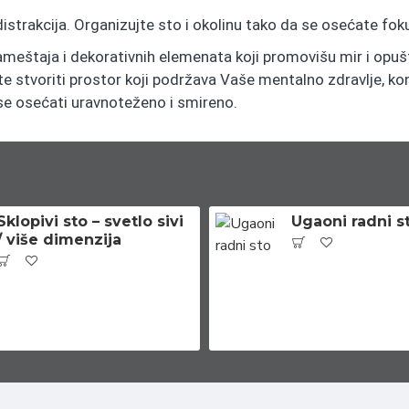
strakcija. Organizujte sto i okolinu tako da se osećate fok
ameštaja i dekorativnih elemenata koji promovišu mir i opuš
stvoriti prostor koji podržava Vaše mentalno zdravlje, konce
se osećati uravnoteženo i smireno.
Sklopivi sto – svetlo sivi
Ugaoni radni s
/ više dimenzija