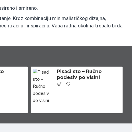
usirano i smireno.
tanje. Kroz kombinaciju minimalističkog dizajna,
ntraciju i inspiraciju. Vaša radna okolina trebalo bi da
to
Pisaći sto – Ručno
podesiv po visini