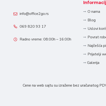
Informaci
O nama
info@office2go.rs
Blog
069 820 93 17
Uslovi kori
Povrat robe
Radno vreme: 08:00h – 16:00h
Najčešća pi
Prijatelji w
Galerija
Cene na web sajtu su izražene bez uračunatog PDV-a